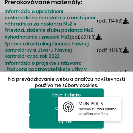
Prerokovávané materiály:
prístup k zabezpečeným oblastiam webovej stránky. Bez
týchto súborov cookie nemôže web správne fungovať.
Informácia o uprázdnení
poslaneckého mandátu a o nastúpení
(pdf, 114 kB)
Analytické cookies
náhradníka za poslanca MsZ v
Prievidzi, zloženie sľubu poslanca MsZ
Analytické cookies pomáhajú prevádzkovateľovi stránok
Vyhodnotenie uznesení MsZ
pochopiť, ako návštevníci stránok stránku používajú, aby
(pdf, 621 kB)
mohol stránky optimalizovať a ponúknuť im lepšiu
Správa o kontrolnej činnosti hlavnej
kontrolórky a útvaru hlavnej
skúsenosť. Všetky dáta sa zbierajú anonymne a nie je
(pdf, 411 kB)
kontrolórky za rok 2023
možné ich spojiť s konkrétnou osobou.
Informácia o projekte s názvom:
„Podpora opatrovateľskej služby v
Povoliť všetko
(pdf, 128 kB)
Prievidzi III“ a možnosti čerpania
Na prevádzkovanie webu a analýzu návštevnosti
finančných prostriedkov
Uložiť nastavenia
používame súbory cookies.
Informácia o projekte s názvom
„Elektronabíjačky v meste Prievidza“ a
Povoliť všetko
Viac informácií
(pdf, 146 kB)
možnosti čerpania finančných
MUNIPOLIS
prostriedkov
Odmietnuť
Novinky z úradu priamo
Vyúčtovanie výkonov dopravných
do vášho telefónu
služieb spol. SAD Prievidza, a. s., za rok
(pdf, 229 kB)
Upraviť
2023