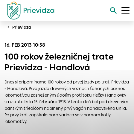
Prievidza
Prievidza
Vyhľadávanie
16. FEB 2013 10:58
Nastavenie cookies
100 rokov železničnej trate
Cookies sú malé súbory, do ktorých webové stránky môžu
Prievidza - Handlová
ukladať informácie o vašej aktivite a preferenciách.
Používajú sa napríklad k tomu, aby si webový prehliadač
Dnes si pripomíname 100 rokov od prvej jazdy po trati Prievidza
zapamätoval Vaše prihlásenie alebo aby sa uložila Vaša
- Handlová. Prvá jazda drevených vozňoch ťahaných parnou
voľba v tomto okne.
lokomotívou zasneženým údolím proti toku riečky Handlovky
Vyberte úroveň cookies, ktorú chcete povoliť
sa uskutočnila 15. februára 1913. V tento deň bol pod dreveným
banským triedičom naplnený prvý vagón handlovského uhlia.
Technické cookies
Po prvý krát zapískala para variaca sa v parnom kotly
Technické súbory cookie sú pre prevádzku nevyhnutné a
lokomotívy.
pomáhajú urobiť webové stránky uplatniteľnými tým, že
umožňujú základné funkcie, ako je navigácia na stránke a