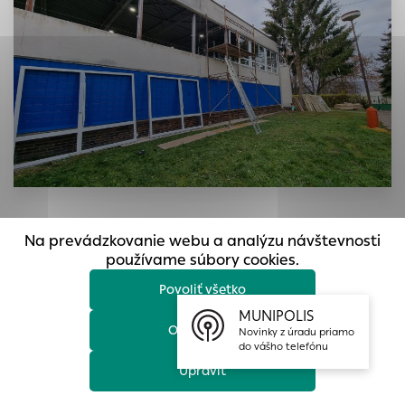
prístup k zabezpečeným oblastiam webovej stránky. Bez
týchto súborov cookie nemôže web správne fungovať.
Analytické cookies
Analytické cookies pomáhajú prevádzkovateľovi stránok
pochopiť, ako návštevníci stránok stránku používajú, aby
mohol stránky optimalizovať a ponúknuť im lepšiu
skúsenosť. Všetky dáta sa zbierajú anonymne a nie je
možné ich spojiť s konkrétnou osobou.
Povoliť všetko
Na prevádzkovanie webu a analýzu návštevnosti
Uložiť nastavenia
používame súbory cookies.
Cieľom investičnej akcie „Rekonštrukcia okien s energetickou
Povoliť všetko
úsporou“ je výmena okien s energetickou úsporou vo veľkej
Viac informácií
telocvični v objekte Centra voľného času na Ulici K. Novackého
MUNIPOLIS
14.
Odmietnuť
Novinky z úradu priamo
do vášho telefónu
Pôvodné otvorové konštrukcie nevyhovovali súčasným
Upraviť
požiadavkám na tepelno-technické vlastnosti vonkajších
otvorových konštrukcií. Rekonštrukcia okien tak zahŕňa