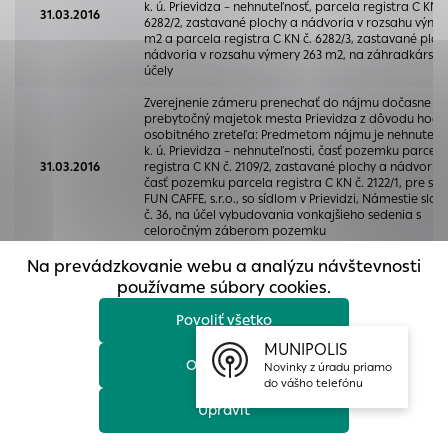
k. ú. Prievidza – nehnuteľnosť, parcela registra C KN č
prístup k zabezpečeným oblastiam webovej stránky. Bez
31.03.2016
6282/2, zastavané plochy a nádvoria v rozsahu výme
týchto súborov cookie nemôže web správne fungovať.
m2 a parcela registra C KN č. 6282/3, zastavané ploc
nádvoria v rozsahu výmery 263 m2, na záhradkárske
Analytické cookies
účely
Analytické cookies pomáhajú prevádzkovateľovi stránok
Zverejnenie zámeru prenechať do nájmu dočasne
prebytočný majetok mesta Prievidza z dôvodu hod
pochopiť, ako návštevníci stránok stránku používajú, aby
osobitného zreteľa: Predmetom nájmu je nehnuteľno
mohol stránky optimalizovať a ponúknuť im lepšiu
k. ú. Prievidza – nehnuteľnosti, časť pozemku parcela
skúsenosť. Všetky dáta sa zbierajú anonymne a nie je
31.03.2016
registra C KN č. 2109/2, zastavané plochy a nádvoria
časť pozemku parcela registra C KN č. 2122/1, pre spo
možné ich spojiť s konkrétnou osobou.
FUN CAFFE, s.r.o., so sídlom v Prievidzi, Námestie slo
č. 36, na účel vybudovania vonkajšieho sedenia s
celoročným záberom pozemku
Povoliť všetko
Zverejnenie zámeru prenechať do nájmu dočasne
Na prevádzkovanie webu a analýzu návštevnosti
Uložiť nastavenia
prebytočný majetok mesta Prievidza z dôvodu hod
používame súbory cookies.
osobitného zreteľa: Predmetom nájmu je nehnuteľno
k. ú. Prievidza – nehnuteľnosť, časť pozemku v k. ú.
Povoliť všetko
Viac informácií
31.03.2016
Prievidza, parcela registra C KN č. 4810/1, ostatné pl
v rozsahu výmery 2500m2, na účel oplotenia pozem
MUNIPOLIS
okolo kostola z dôvodu znečisťovania kostola a
Odmietnuť
Novinky z úradu priamo
vybudovania verejne prístupného parku, pre Evanjeli
do vášho telefónu
cirkev augsburského vyznania na Slovensku
Upraviť
Zverejnenie zámeru prenechať do nájmu dočasne
prebytočný majetok mesta Prievidza z dôvodu hod