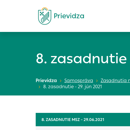
Prievidza
Vyhľadávanie
Ponuky práce
Úradná tabuľa
O Prievidzi
Kontakt a stránkové dni
Munipolis
O meste
Naj pamiatky v Prievidzi
Štruktúra a zamestnanci Ms
8. zasadnutie 
Dôležité informácie pre
Transparentné mesto
Zaujímavosti Prievidze
Elektronická komunikácia
Dane a poplatky
Zverejňovanie dokumentov
Prievidzská nulová eurovka
Potrebujem vybaviť
Dotácie z rozpočtu mesta
Primátorka mesta
Komentovaná prehliadka –
Participatívny rozpočet mes
Zástupcovia primátorky
Objavte tajomstvá Piaristic
Prievidza
Samospráva
Zasadnutia m
Prievidza
Prednosta MsÚ
kostola
8. zasadnutie - 29. jún 2021
Nastavenie cooki
Potrebujem vybaviť
Hlavný kontrolór
Prehliadkový okruh mestom 
Tlačivá a formuláre
Interné smernice
prievidzská cesta
Ohlasovňa pobytov a regist
Mestské zastupiteľstvo
Náučný chodník Mariánska
Cookies sú malé súbory, 
adries
Komisie a poradné orgány
hradná cesta
preferenciách. Používajú
Inštitúcie a organizácie
mestského zastupiteľstva
Interaktívna hra – Krotitelia
8. ZASADNUTIE MSZ – 29.06.2021
alebo aby sa uložila Vaš
Výstavba v meste
Stretnutia výborov volebnýc
strašidiel