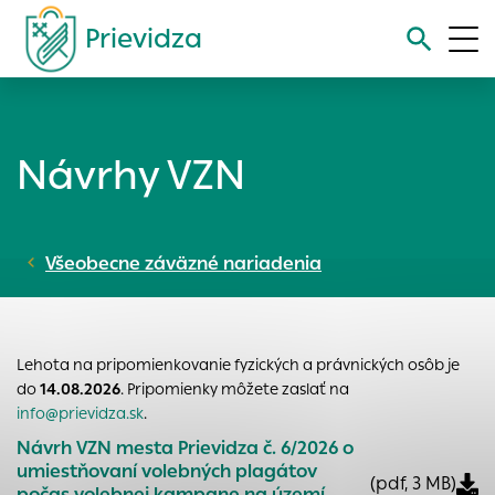
Prievidza
Vyhľadávanie
Návrhy VZN
Nastavenie cookies
Cookies sú malé súbory, do ktorých webové stránky môžu
Všeobecne záväzné nariadenia
ukladať informácie o vašej aktivite a preferenciách.
Používajú sa napríklad k tomu, aby si webový prehliadač
zapamätoval Vaše prihlásenie alebo aby sa uložila Vaša
voľba v tomto okne.
Lehota na pripomienkovanie fyzických a právnických osôb je
Vyberte úroveň cookies, ktorú chcete povoliť
do
14.08.2026
. Pripomienky môžete zaslať na
Technické cookies
info@prievidza.sk
.
Technické súbory cookie sú pre prevádzku nevyhnutné a
Návrh VZN mesta Prievidza č. 6/2026 o
pomáhajú urobiť webové stránky uplatniteľnými tým, že
umiestňovaní volebných plagátov
(pdf, 3 MB)
umožňujú základné funkcie, ako je navigácia na stránke a
počas volebnej kampane na území