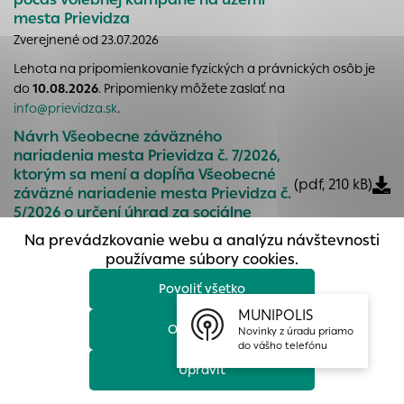
prístup k zabezpečeným oblastiam webovej stránky. Bez
mesta Prievidza
týchto súborov cookie nemôže web správne fungovať.
Zverejnené od 23.07.2026
Analytické cookies
Lehota na pripomienkovanie fyzických a právnických osôb je
do
10.08.2026
. Pripomienky môžete zaslať na
Analytické cookies pomáhajú prevádzkovateľovi stránok
info@prievidza.sk
.
pochopiť, ako návštevníci stránok stránku používajú, aby
mohol stránky optimalizovať a ponúknuť im lepšiu
Návrh Všeobecne záväzného
skúsenosť. Všetky dáta sa zbierajú anonymne a nie je
nariadenia mesta Prievidza č. 7/2026,
možné ich spojiť s konkrétnou osobou.
ktorým sa mení a dopĺňa Všeobecné
(pdf, 210 kB)
záväzné nariadenie mesta Prievidza č.
Povoliť všetko
5/2026 o určení úhrad za sociálne
služby poskytované mestom Prievidza.
Na prevádzkovanie webu a analýzu návštevnosti
Uložiť nastavenia
Zverejnené od 31.07.2026
používame súbory cookies.
Povoliť všetko
Viac informácií
MUNIPOLIS
Odmietnuť
Novinky z úradu priamo
do vášho telefónu
Prievidza
Upraviť
+421 46 51 79 110
, 