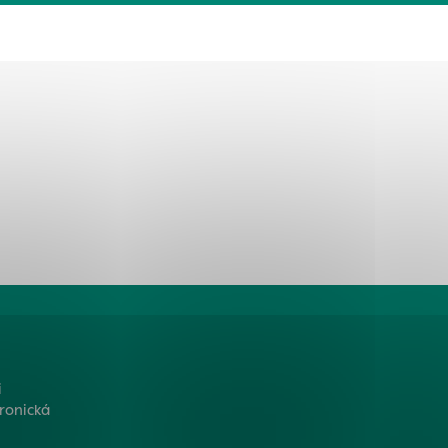
tránky uplatniteľnými
zpečeným oblastiam
stránok stránku
 dáta sa zbierajú
i
ronická