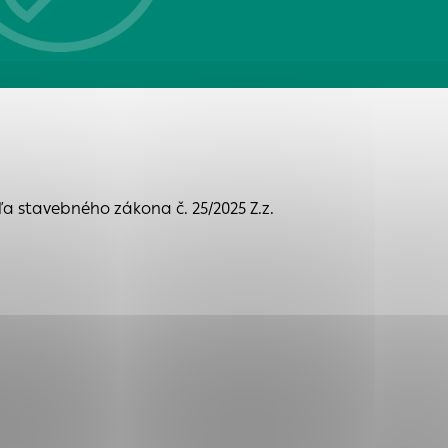
tránky uplatniteľnými
zpečeným oblastiam
stránok stránku
 stavebného zákona č. 25/2025 Z.z.
 dáta sa zbierajú