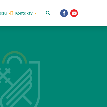
idzu
Kontakty
 aktivite a
al Vaše prihlásenie