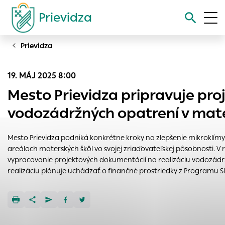
Prievidza
Prievidza
Vyhľadávanie
19. MÁJ 2025 8:00
Nastavenie cookies
Mesto Prievidza pripravuje pr
Cookies sú malé súbory, do ktorých webové stránky môžu
vodozádržných opatrení v mate
ukladať informácie o vašej aktivite a preferenciách.
Používajú sa napríklad k tomu, aby si webový prehliadač
Mesto Prievidza podniká konkrétne kroky na zlepšenie mikroklí
zapamätoval Vaše prihlásenie alebo aby sa uložila Vaša
areáloch materských škôl vo svojej zriaďovateľskej pôsobnosti. 
voľba v tomto okne.
vypracovanie projektových dokumentácií na realizáciu vodozád
Vyberte úroveň cookies, ktorú chcete povoliť
realizáciu plánuje uchádzať o finančné prostriedky z Programu S
Technické cookies
Technické súbory cookie sú pre prevádzku nevyhnutné a
pomáhajú urobiť webové stránky uplatniteľnými tým, že
umožňujú základné funkcie, ako je navigácia na stránke a