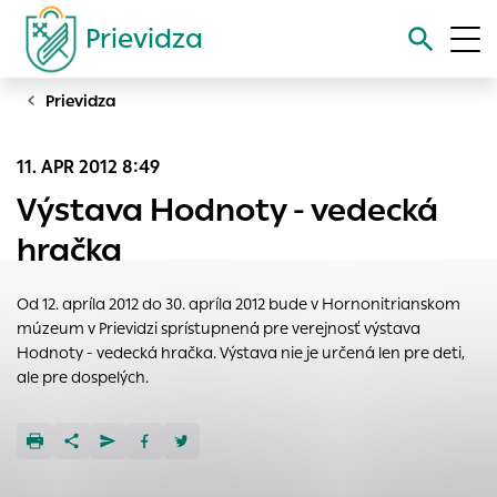
Prievidza
Prievidza
Vyhľadávanie
11. APR 2012 8:49
Nastavenie cookies
Výstava Hodnoty - vedecká
Cookies sú malé súbory, do ktorých webové stránky môžu
hračka
ukladať informácie o vašej aktivite a preferenciách.
Používajú sa napríklad k tomu, aby si webový prehliadač
Od 12. apríla 2012 do 30. apríla 2012 bude v Hornonitrianskom
zapamätoval Vaše prihlásenie alebo aby sa uložila Vaša
múzeum v Prievidzi sprístupnená pre verejnosť výstava
voľba v tomto okne.
Hodnoty - vedecká hračka. Výstava nie je určená len pre deti,
Vyberte úroveň cookies, ktorú chcete povoliť
ale pre dospelých.
Technické cookies
Technické súbory cookie sú pre prevádzku nevyhnutné a
pomáhajú urobiť webové stránky uplatniteľnými tým, že
umožňujú základné funkcie, ako je navigácia na stránke a