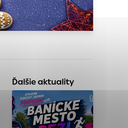
tránky uplatniteľnými
zpečeným oblastiam
stránok stránku
 dáta sa zbierajú
Ďalšie aktuality