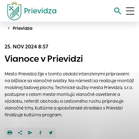
Prievidza
Prievidza
Vyhľadávanie
25. NOV 2024 8:57
Nastavenie cookies
Vianoce v Prievidzi
Cookies sú malé súbory, do ktorých webové stránky môžu
ukladať informácie o vašej aktivite a preferenciách.
Mesto Prievidza žije v tomto období intenzívnymi prípravami
Používajú sa napríklad k tomu, aby si webový prehliadač
na blížiace sa vianočné sviatky. Na námestí sa realizuje montáž
zapamätoval Vaše prihlásenie alebo aby sa uložila Vaša
mobilnej ľadovej plochy, Technické služby mesta Prievidza, s.r.o.
voľba v tomto okne.
postupne v celom meste montujú vianočné osvetlenie a
výzdobu, referát obchodu a cestovného ruchu pripravuje
Vyberte úroveň cookies, ktorú chcete povoliť
vianočné trhy, Kultúrne a spoločenské stredisko v Prievidzi
Technické cookies
finalizuje kultúrny program.
Technické súbory cookie sú pre prevádzku nevyhnutné a
pomáhajú urobiť webové stránky uplatniteľnými tým, že
umožňujú základné funkcie, ako je navigácia na stránke a