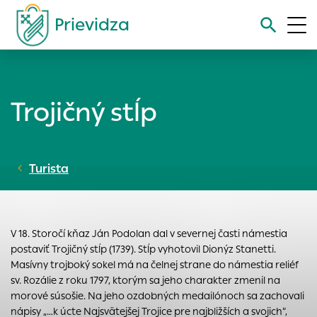
Prievidza
Vyhľadávanie
Trojičný stĺp
Nastavenie cookies
Cookies sú malé súbory, do ktorých webové stránky môžu
Turista
ukladať informácie o vašej aktivite a preferenciách.
Používajú sa napríklad k tomu, aby si webový prehliadač
zapamätoval Vaše prihlásenie alebo aby sa uložila Vaša
voľba v tomto okne.
V 18. Storočí kňaz Ján Podolan dal v severnej časti námestia
Vyberte úroveň cookies, ktorú chcete povoliť
postaviť Trojičný stĺp (1739). Stĺp vyhotovil Dionýz Stanetti.
Technické cookies
Masívny trojboký sokel má na čelnej strane do námestia reliéf
sv. Rozálie z roku 1797, ktorým sa jeho charakter zmenil na
Technické súbory cookie sú pre prevádzku nevyhnutné a
morové súsošie. Na jeho ozdobných medailónoch sa zachovali
pomáhajú urobiť webové stránky uplatniteľnými tým, že
nápisy „…k úcte Najsvätejšej Trojice pre najbližších a svojich“,
umožňujú základné funkcie, ako je navigácia na stránke a