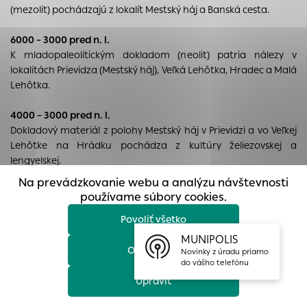
(mezolit) pochádzajú z lokalít Mestský háj a Banská cesta.
prístup k zabezpečeným oblastiam webovej stránky. Bez
týchto súborov cookie nemôže web správne fungovať.
6000 – 3000 pred n. l.
Analytické cookies
K mladopaleolitickým dokladom (neolit) patria nálezy v
Analytické cookies pomáhajú prevádzkovateľovi stránok
lokalitách Prievidza (Mestský háj), Veľká Lehôtka, Hradec a Malá
pochopiť, ako návštevníci stránok stránku používajú, aby
Lehôtka.
mohol stránky optimalizovať a ponúknuť im lepšiu
skúsenosť. Všetky dáta sa zbierajú anonymne a nie je
4000 – 3000 pred n. l.
možné ich spojiť s konkrétnou osobou.
Dokladový materiál z polohy Mestský háj v Prievidzi a vo Veľkej
Lehôtke na Hrádku pochádza z kultúry želiezovskej a
Povoliť všetko
lengyelskej.
Na prevádzkovanie webu a analýzu návštevnosti
Uložiť nastavenia
3000 – 1900 pred n. l.
používame súbory cookies.
Z obdobia eneolitu je doložené neskorolengyelské osídlenie.
Povoliť všetko
Viac informácií
1900 – 700 pred n. l.
MUNIPOLIS
Odmietnuť
K počiatkom doby bronzovej (s tromi vývojovými stupňami) sa
Novinky z úradu priamo
do vášho telefónu
viaže ojedinelý nález bronzových sekeriek v Prievidzi z polohy
Horná Púšť.
Upraviť