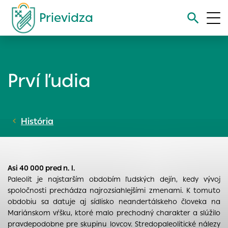
Prievidza
Vyhľadávanie
Prví ľudia
Nastavenie cookies
Cookies sú malé súbory, do ktorých webové stránky môžu
História
ukladať informácie o vašej aktivite a preferenciách.
Používajú sa napríklad k tomu, aby si webový prehliadač
zapamätoval Vaše prihlásenie alebo aby sa uložila Vaša
voľba v tomto okne.
Asi 40 000 pred n. l.
Vyberte úroveň cookies, ktorú chcete povoliť
Paleolit je najstarším obdobím ľudských dejín, kedy vývoj
Technické cookies
spoločnosti prechádza najrozsiahlejšími zmenami. K tomuto
obdobiu sa datuje aj sídlisko neandertálskeho človeka na
Technické súbory cookie sú pre prevádzku nevyhnutné a
Mariánskom vŕšku, ktoré malo prechodný charakter a slúžilo
pomáhajú urobiť webové stránky uplatniteľnými tým, že
pravdepodobne pre skupinu lovcov. Stredopaleolitické nálezy
umožňujú základné funkcie, ako je navigácia na stránke a