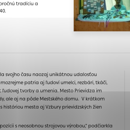
 na
s, ktorú chcete povoliť
oročnú tradíciu a
nia
40.
e
a
 sú pre prevádzku nevyhnutné a pomáhajú urobiť webové s
é funkcie, ako je navigácia na stránke a prístup k zabe
chto súborov cookie nemôže web správne fungovať.
ária
kého
ajú prevádzkovateľovi stránok pochopiť, ako návštevníci 
ánky optimalizovať a ponúknuť im lepšiu skúsenosť. Všetky
ich spojiť s konkrétnou osobou.
bola svojho času naozaj unikátnou udalosťou
samozrejme patria aj ľudoví umelci, rezbári, tkáči,
Povoliť všetko
Uložiť nastavenia
Viac informácií
orit ľudovej tvorby a umenia. Mesto Prievidza im
enia
body, ale aj na pôde Mestského domu. V krátkom
 históriou mesta aj Vzbury prievidzských žien
opozícii s neosobnou strojovou výrobou,“ podčiarkla