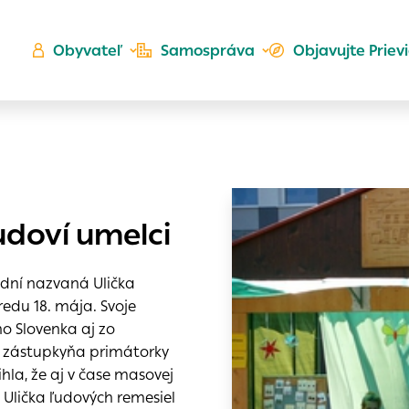
Obyvateľ
Samospráva
Objavujte Priev
Ú
ľudoví umelci
ta
kého
es
 dní nazvaná Ulička
Zlatá
redu 18. mája. Svoje
er
ho Slovenka aj zo
do ktorých webové stránky môžu ukladať informácie o vašej
la zástupkyňa primátorky
 sa napríklad k tomu, aby si webový prehliadač zapamätov
la, že aj v čase masovej
a voľba v tomto okne.
h
. Ulička ľudových remesiel