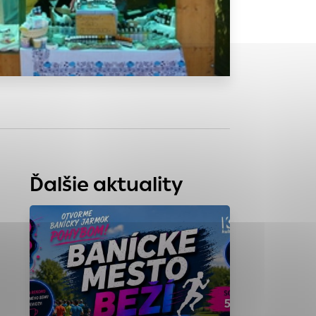
tránky uplatniteľnými
zpečeným oblastiam
stránok stránku
 dáta sa zbierajú
Ďalšie aktuality