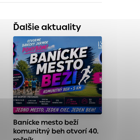
tránky uplatniteľnými
Ďalšie aktuality
zpečeným oblastiam
stránok stránku
 dáta sa zbierajú
Banícke mesto beží
komunitný beh otvorí 40.
ročník…