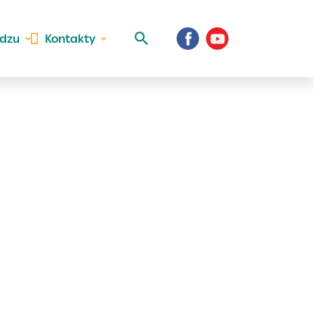
idzu
Kontakty
 aktivite a
al Vaše prihlásenie