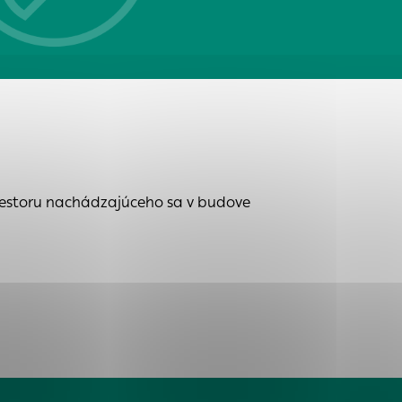
tránky uplatniteľnými
zpečeným oblastiam
stránok stránku
riestoru nachádzajúceho sa v budove
 dáta sa zbierajú