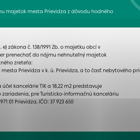
 na
s, ktorú chcete povoliť
nia
mu majetok mesta Prievidza z dôvodu hodného
e
a
 sú pre prevádzku nevyhnutné a pomáhajú urobiť webové s
é funkcie, ako je navigácia na stránke a prístup k zabe
chto súborov cookie nemôže web správne fungovať.
ária
 e) zákona č. 138/1991 Zb. o majetku obcí v
kého
ámer prenechať do nájmu nehnuteľný majetok
ného zreteľa:
ajú prevádzkovateľovi stránok pochopiť, ako návštevníci 
sta Prievidza v k. ú. Prievidza, a to časť nebytového p
ánky optimalizovať a ponúknuť im lepšiu skúsenosť. Všetky
ich spojiť s konkrétnou osobou.
 účel kancelárie TIK a 18,22 m2 predstavuje
 zariadenia, pre Turisticko-informačnú kanceláriu
Povoliť všetko
Uložiť nastavenia
Viac informácií
enia
71 01 Prievidza, IČO: 37 923 650