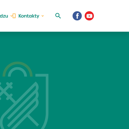
idzu
Kontakty
 aktivite a
al Vaše prihlásenie