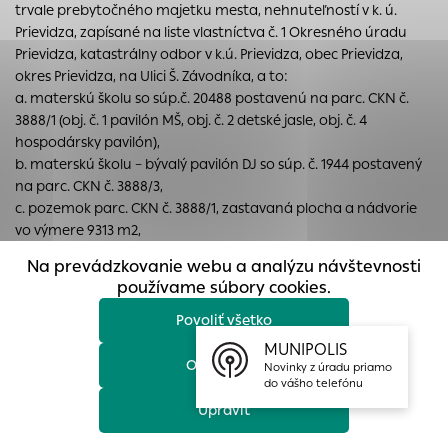
trvale prebytočného majetku mesta, nehnuteľností v k. ú.
prístup k zabezpečeným oblastiam webovej stránky. Bez
Prievidza, zapísané na liste vlastníctva č. 1 Okresného úradu
týchto súborov cookie nemôže web správne fungovať.
Prievidza, katastrálny odbor v k.ú. Prievidza, obec Prievidza,
Analytické cookies
okres Prievidza, na Ulici Š. Závodníka, a to:
a. materskú školu so súp.č. 20488 postavenú na parc. CKN č.
Analytické cookies pomáhajú prevádzkovateľovi stránok
3888/1 (obj. č. 1 pavilón MŠ, obj. č. 2 detské jasle, obj. č. 4
pochopiť, ako návštevníci stránok stránku používajú, aby
hospodársky pavilón),
mohol stránky optimalizovať a ponúknuť im lepšiu
b. materskú školu – bývalý pavilón DJ so súp. č. 1944 postavený
skúsenosť. Všetky dáta sa zbierajú anonymne a nie je
na parc. CKN č. 3888/3,
možné ich spojiť s konkrétnou osobou.
c. pozemok parc. CKN č. 3888/1, zastavaná plocha a nádvorie
vo výmere 9313 m2,
Povoliť všetko
d. pozemok parc. CKN č. 3888/3, zastavaná plocha a nádvorie
Na prevádzkovanie webu a analýzu návštevnosti
vo výmere 299 m2,
Uložiť nastavenia
používame súbory cookies.
e. pozemok parc. CKN č. 3888/4, zastavaná plocha a nádvorie
vo výmere 522 m2,
Povoliť všetko
Viac informácií
f. pozemok parc. CKN č. 3888/6, zastavaná plocha a nádvorie
MUNIPOLIS
vo výmere 358 m2,
Odmietnuť
Novinky z úradu priamo
g. príslušenstvo k nehnuteľnostiam: oplotenie, podzemná
do vášho telefónu
pivnica na prac. č. 3888/1, prípojka vody, vodomerná šachta na
Upraviť
parc. č. 3888/1, vnútroareálový rozvod vody, vodovodná