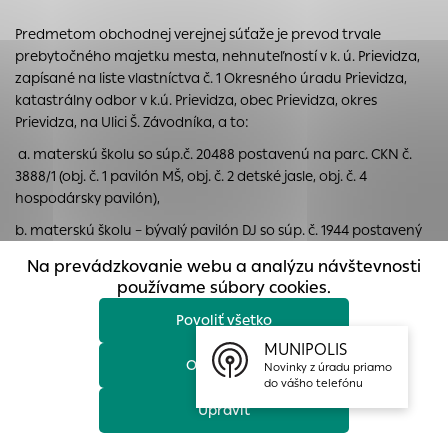
prístup k zabezpečeným oblastiam webovej stránky. Bez
Predmetom obchodnej verejnej súťaže je prevod trvale
týchto súborov cookie nemôže web správne fungovať.
prebytočného majetku mesta, nehnuteľností v k. ú. Prievidza,
Analytické cookies
zapísané na liste vlastníctva č. 1 Okresného úradu Prievidza,
katastrálny odbor v k.ú. Prievidza, obec Prievidza, okres
Analytické cookies pomáhajú prevádzkovateľovi stránok
Prievidza, na Ulici Š. Závodníka, a to:
pochopiť, ako návštevníci stránok stránku používajú, aby
mohol stránky optimalizovať a ponúknuť im lepšiu
a. materskú školu so súp.č. 20488 postavenú na parc. CKN č.
skúsenosť. Všetky dáta sa zbierajú anonymne a nie je
3888/1 (obj. č. 1 pavilón MŠ, obj. č. 2 detské jasle, obj. č. 4
možné ich spojiť s konkrétnou osobou.
hospodársky pavilón),
b. materskú školu – bývalý pavilón DJ so súp. č. 1944 postavený
Povoliť všetko
na parc. CKN č. 3888/3,
Na prevádzkovanie webu a analýzu návštevnosti
Uložiť nastavenia
c. pozemok parc. CKN č. 3888/1, zastavaná plocha a nádvorie
používame súbory cookies.
vo výmere 9313 m2 ,
Povoliť všetko
Viac informácií
d. pozemok parc. CKN č. 3888/3, zastavaná plocha a nádvorie
MUNIPOLIS
vo výmere 299 m2 ,
Odmietnuť
Novinky z úradu priamo
do vášho telefónu
e. pozemok parc. CKN č. 3888/4, zastavaná plocha a nádvorie
Upraviť
vo výmere 522 m2 ,
f. pozemok parc. CKN č. 3888/6, zastavaná plocha a nádvorie