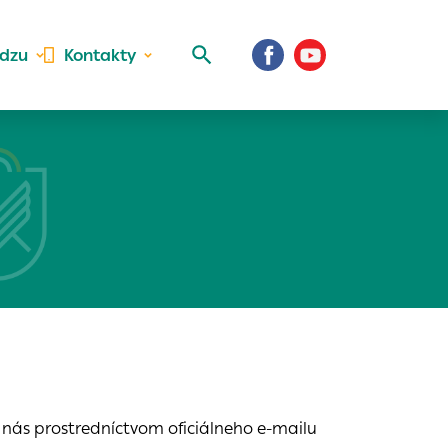
idzu
Kontakty
 aktivite a
al Vaše prihlásenie
e nás prostredníctvom oficiálneho e-mailu