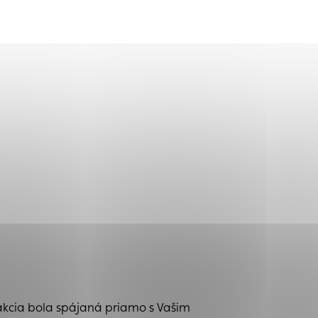
tránky uplatniteľnými
zpečeným oblastiam
stránok stránku
 dáta sa zbierajú
eakcia bola spájaná priamo s Vašim