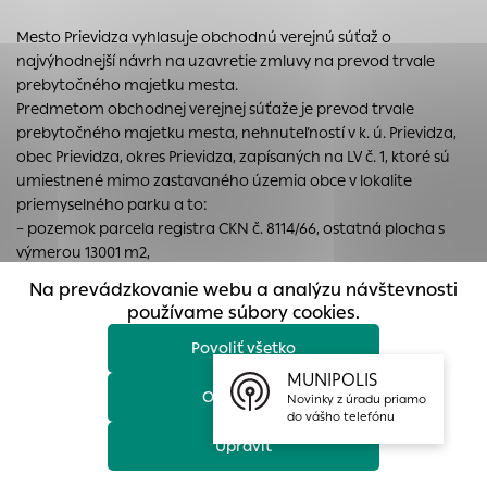
prístup k zabezpečeným oblastiam webovej stránky. Bez
Mesto Prievidza vyhlasuje obchodnú verejnú súťaž o
týchto súborov cookie nemôže web správne fungovať.
najvýhodnejší návrh na uzavretie zmluvy na prevod trvale
Analytické cookies
prebytočného majetku mesta.
Predmetom obchodnej verejnej súťaže je prevod trvale
Analytické cookies pomáhajú prevádzkovateľovi stránok
prebytočného majetku mesta, nehnuteľností v k. ú. Prievidza,
pochopiť, ako návštevníci stránok stránku používajú, aby
obec Prievidza, okres Prievidza, zapísaných na LV č. 1, ktoré sú
mohol stránky optimalizovať a ponúknuť im lepšiu
umiestnené mimo zastavaného územia obce v lokalite
skúsenosť. Všetky dáta sa zbierajú anonymne a nie je
priemyselného parku a to:
možné ich spojiť s konkrétnou osobou.
– pozemok parcela registra CKN č. 8114/66, ostatná plocha s
výmerou 13001 m2,
Povoliť všetko
– pozemok parcela registra CKN č. 8114/174, orná pôda s
Na prevádzkovanie webu a analýzu návštevnosti
výmerou 1006 m2,
Uložiť nastavenia
používame súbory cookies.
– pozemok parcela registra CKN č. 8114/175, orná pôda s
výmerou 214 m2 v spoluvlastníckom podiele 1/1.
Povoliť všetko
Viac informácií
MUNIPOLIS
Dátum zverejnenie:
05.09.2024
Odmietnuť
Novinky z úradu priamo
Dátum ukončenia OVS
: 30.09.2024 do 10:00 hod.
do vášho telefónu
Dokument na stiahnutie:
Upraviť
Vyhlasenie_opatovnej_OVS_pozemky_
(pdf, 897 kB)