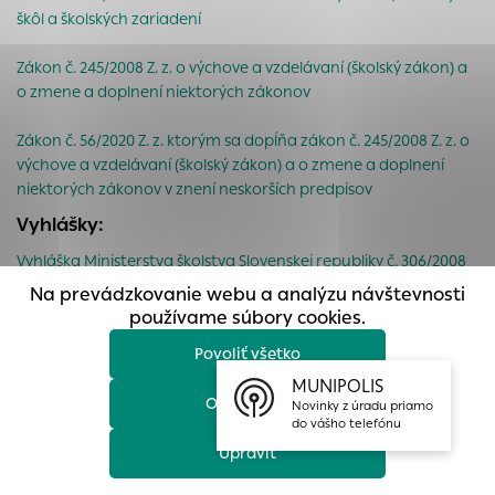
prístup k zabezpečeným oblastiam webovej stránky. Bez
škôl a školských zariadení
týchto súborov cookie nemôže web správne fungovať.
Zákon č. 245/2008 Z. z. o výchove a vzdelávaní (školský zákon) a
Analytické cookies
o zmene a doplnení niektorých zákonov
Analytické cookies pomáhajú prevádzkovateľovi stránok
pochopiť, ako návštevníci stránok stránku používajú, aby
Zákon č. 56/2020 Z. z. ktorým sa dopĺňa zákon č. 245/2008 Z. z. o
mohol stránky optimalizovať a ponúknuť im lepšiu
výchove a vzdelávaní (školský zákon) a o zmene a doplnení
skúsenosť. Všetky dáta sa zbierajú anonymne a nie je
niektorých zákonov v znení neskorších predpisov
možné ich spojiť s konkrétnou osobou.
Vyhlášky:
Povoliť všetko
Vyhláška Ministerstva školstva Slovenskej republiky č. 306/2008
Z. z. o materskej škole
Na prevádzkovanie webu a analýzu návštevnosti
Uložiť nastavenia
používame súbory cookies.
Všeobecne záväzné nariadenia mesta Prievidza:
Povoliť všetko
Viac informácií
Všeobecne záväzné nariadenie mesta Prievidza č.1/2020 o
určení príspevkov od zákonných zástupcov detí, žiakov a
MUNIPOLIS
Odmietnuť
dospelých na čiastočnú úhradu výdavkov v školách a školských
Novinky z úradu priamo
do vášho telefónu
zariadeniach
Upraviť
Všeobecne záväzné nariadenie mesta Prievidza č. 4/2020 o
určení výšky dotácie na mzdy a prevádzku na dieťa materskej