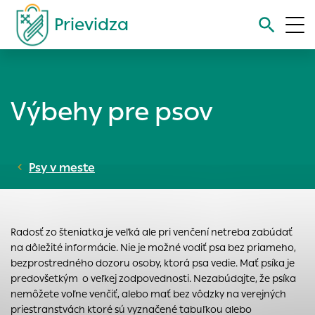
Prievidza
Vyhľadávanie
Výbehy pre psov
Nastavenie cookies
Cookies sú malé súbory, do ktorých webové stránky môžu
Psy v meste
ukladať informácie o vašej aktivite a preferenciách.
Používajú sa napríklad k tomu, aby si webový prehliadač
zapamätoval Vaše prihlásenie alebo aby sa uložila Vaša
voľba v tomto okne.
Radosť zo šteniatka je veľká ale pri venčení netreba zabúdať
Vyberte úroveň cookies, ktorú chcete povoliť
na dôležité informácie. Nie je možné vodiť psa bez priameho,
Technické cookies
bezprostredného dozoru osoby, ktorá psa vedie. Mať psíka je
predovšetkým o veľkej zodpovednosti. Nezabúdajte, že psíka
Technické súbory cookie sú pre prevádzku nevyhnutné a
nemôžete voľne venčiť, alebo mať bez vôdzky na verejných
pomáhajú urobiť webové stránky uplatniteľnými tým, že
priestranstvách ktoré sú vyznačené tabuľkou alebo
umožňujú základné funkcie, ako je navigácia na stránke a