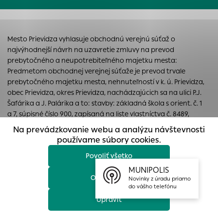
prístup k zabezpečeným oblastiam webovej stránky. Bez
týchto súborov cookie nemôže web správne fungovať.
Analytické cookies
Mesto Prievidza vyhlasuje obchodnú verejnú súťaž o
Analytické cookies pomáhajú prevádzkovateľovi stránok
najvýhodnejší návrh na uzavretie zmluvy na prevod
pochopiť, ako návštevníci stránok stránku používajú, aby
prebytočného a neupotrebiteľného majetku mesta:
mohol stránky optimalizovať a ponúknuť im lepšiu
Predmetom obchodnej verejnej súťaže je prevod trvale
skúsenosť. Všetky dáta sa zbierajú anonymne a nie je
prebytočného majetku mesta, nehnuteľností v k. ú. Prievidza,
možné ich spojiť s konkrétnou osobou.
obec Prievidza, okres Prievidza, nachádzajúcich sa na ulici P.J.
Šafárika a J. Palárika a to: stavby: základná škola s orient. č. 1
Povoliť všetko
a 7, súpisné číslo 900, zapísaná na liste vlastníctva č. 8489,
nachádzajúca sa na pozemku parcela registra CKN č. 5036/8,
Na prevádzkovanie webu a analýzu návštevnosti
Uložiť nastavenia
zastavaná plocha a nádvorie o výmere 2822 m2 a parcela
používame súbory cookies.
registra CKN č. 5036/9, zastavaná plocha a nádvorie o výmere
Povoliť všetko
1597 m2, pozostávajúca z pavilónov: A,B,C,D,E,F.
Viac informácií
MUNIPOLIS
Obhliadku
nehnuteľností je možné uskutočniť po
Odmietnuť
Novinky z úradu priamo
predchádzajúcej dohode s vyhlasovateľom súťaže na
do vášho telefónu
telefónnom čísle 046/5179518.
Upraviť
Dátum zverejnenie:
27.02.2024