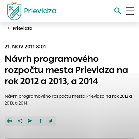
Prievidza
Prievidza
Vyhľadávanie
21. NOV 2011 8:01
Nastavenie cookies
Návrh programového
Cookies sú malé súbory, do ktorých webové stránky môžu
rozpočtu mesta Prievidza na
ukladať informácie o vašej aktivite a preferenciách.
rok 2012 a 2013, a 2014
Používajú sa napríklad k tomu, aby si webový prehliadač
zapamätoval Vaše prihlásenie alebo aby sa uložila Vaša
voľba v tomto okne.
Návrh programového rozpočtu mesta Prievidza na rok 2012 a
2013, a 2014.
Vyberte úroveň cookies, ktorú chcete povoliť
Technické cookies
Technické súbory cookie sú pre prevádzku nevyhnutné a
pomáhajú urobiť webové stránky uplatniteľnými tým, že
umožňujú základné funkcie, ako je navigácia na stránke a