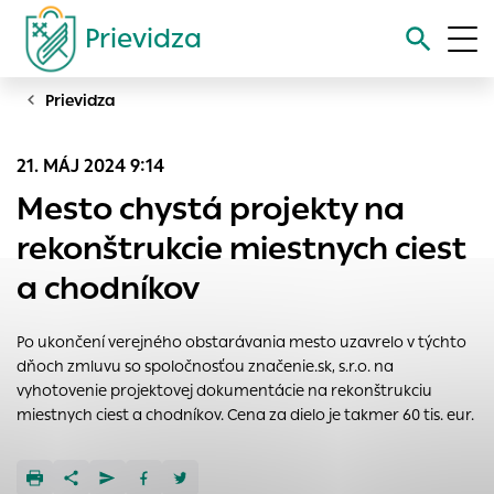
Prievidza
Prievidza
Vyhľadávanie
21. MÁJ 2024 9:14
Nastavenie cookies
Mesto chystá projekty na
Cookies sú malé súbory, do ktorých webové stránky môžu
rekonštrukcie miestnych ciest
ukladať informácie o vašej aktivite a preferenciách.
a chodníkov
Používajú sa napríklad k tomu, aby si webový prehliadač
zapamätoval Vaše prihlásenie alebo aby sa uložila Vaša
voľba v tomto okne.
Po ukončení verejného obstarávania mesto uzavrelo v týchto
dňoch zmluvu so spoločnosťou značenie.sk, s.r.o. na
Vyberte úroveň cookies, ktorú chcete povoliť
vyhotovenie projektovej dokumentácie na rekonštrukciu
Technické cookies
miestnych ciest a chodníkov. Cena za dielo je takmer 60 tis. eur.
Technické súbory cookie sú pre prevádzku nevyhnutné a
pomáhajú urobiť webové stránky uplatniteľnými tým, že
umožňujú základné funkcie, ako je navigácia na stránke a