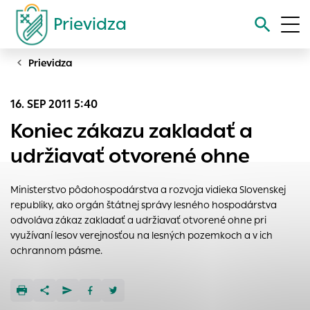
Prievidza
Prievidza
Vyhľadávanie
16. SEP 2011 5:40
Nastavenie cookies
Koniec zákazu zakladať a
Cookies sú malé súbory, do ktorých webové stránky môžu
udržiavať otvorené ohne
ukladať informácie o vašej aktivite a preferenciách.
Používajú sa napríklad k tomu, aby si webový prehliadač
Ministerstvo pôdohospodárstva a rozvoja vidieka Slovenskej
zapamätoval Vaše prihlásenie alebo aby sa uložila Vaša
republiky, ako orgán štátnej správy lesného hospodárstva
voľba v tomto okne.
odvoláva zákaz zakladať a udržiavať otvorené ohne pri
Vyberte úroveň cookies, ktorú chcete povoliť
využívaní lesov verejnosťou na lesných pozemkoch a v ich
ochrannom pásme.
Technické cookies
Technické súbory cookie sú pre prevádzku nevyhnutné a
pomáhajú urobiť webové stránky uplatniteľnými tým, že
umožňujú základné funkcie, ako je navigácia na stránke a