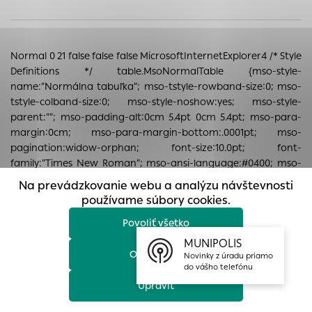
prístup k zabezpečeným oblastiam webovej stránky. Bez
týchto súborov cookie nemôže web správne fungovať.
Analytické cookies
Normal 0 21 false false false MicrosoftInternetExplorer4
/* Style
Analytické cookies pomáhajú prevádzkovateľovi stránok
Definitions */ table.MsoNormalTable {mso-style-
pochopiť, ako návštevníci stránok stránku používajú, aby
name:”Normálna tabuľka”; mso-tstyle-rowband-size:0; mso-
mohol stránky optimalizovať a ponúknuť im lepšiu
tstyle-colband-size:0; mso-style-noshow:yes; mso-style-
skúsenosť. Všetky dáta sa zbierajú anonymne a nie je
parent:””; mso-padding-alt:0cm 5.4pt 0cm 5.4pt; mso-para-
možné ich spojiť s konkrétnou osobou.
margin:0cm; mso-para-margin-bottom:.0001pt; mso-
pagination:widow-orphan; font-size:10.0pt; font-
Povoliť všetko
family:”Times New Roman”; mso-ansi-language:#0400; mso-
fareast-language:#0400; mso-bidi-language:#0400;}
Na prevádzkovanie webu a analýzu návštevnosti
Uložiť nastavenia
Odvolanie zákazu vychádza zo zmeny počasia, ku ktorej došlo
používame súbory cookies.
v čase vydania zákazu, posúdenia aktuálneho počasia, ako i
Povoliť všetko
predpovede počasia na územie
Viac informácií
Slovenska podľa údajov
Slovenského hydrometeorologického ústavu.
MUNIPOLIS
Odmietnuť
Novinky z úradu priamo
do vášho telefónu
Celý dokument vo formáte PDF :
Upraviť