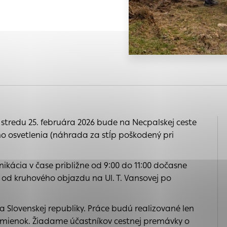
 na
s, ktorú chcete povoliť
nia
e
a
 sú pre prevádzku nevyhnutné a pomáhajú urobiť webové s
é funkcie, ako je navigácia na stránke a prístup k zabe
chto súborov cookie nemôže web správne fungovať.
ária
kého
ajú prevádzkovateľovi stránok pochopiť, ako návštevníci 
ánky optimalizovať a ponúknuť im lepšiu skúsenosť. Všetky
 stredu 25. februára 2026 bude na Necpalskej ceste
ich spojiť s konkrétnou osobou.
o osvetlenia (náhrada za stĺp poškodený pri
Povoliť všetko
Uložiť nastavenia
Viac informácií
enia
ácia v čase približne od 9:00 do 11:00 dočasne
 od kruhového objazdu na Ul. T. Vansovej po
 Slovenskej republiky. Práce budú realizované len
mienok. Žiadame účastníkov cestnej premávky o