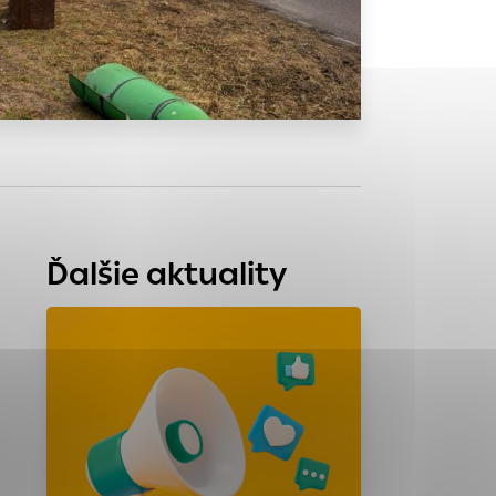
tránky uplatniteľnými
zpečeným oblastiam
stránok stránku
 dáta sa zbierajú
Ďalšie aktuality