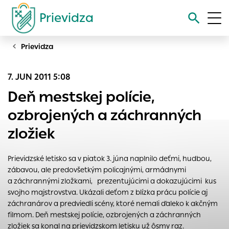
Prievidza
Prievidza
Vyhľadávanie
7. JUN 2011 5:08
Nastavenie cookies
Deň mestskej polície,
Cookies sú malé súbory, do ktorých webové stránky môžu
ozbrojených a záchranných
ukladať informácie o vašej aktivite a preferenciách.
zložiek
Používajú sa napríklad k tomu, aby si webový prehliadač
zapamätoval Vaše prihlásenie alebo aby sa uložila Vaša
voľba v tomto okne.
Prievidzské letisko sa v piatok 3. júna naplnilo deťmi, hudbou,
zábavou, ale predovšetkým policajnými, armádnymi
Vyberte úroveň cookies, ktorú chcete povoliť
a záchrannými zložkami, prezentujúcimi a dokazujúcimi kus
Technické cookies
svojho majstrovstva. Ukázali deťom z blízka prácu polície aj
Technické súbory cookie sú pre prevádzku nevyhnutné a
záchranárov a predviedli scény, ktoré nemali ďaleko k akčným
pomáhajú urobiť webové stránky uplatniteľnými tým, že
filmom. Deň mestskej polície, ozbrojených a záchranných
umožňujú základné funkcie, ako je navigácia na stránke a
zložiek sa konal na prievidzskom letisku už ôsmy raz.