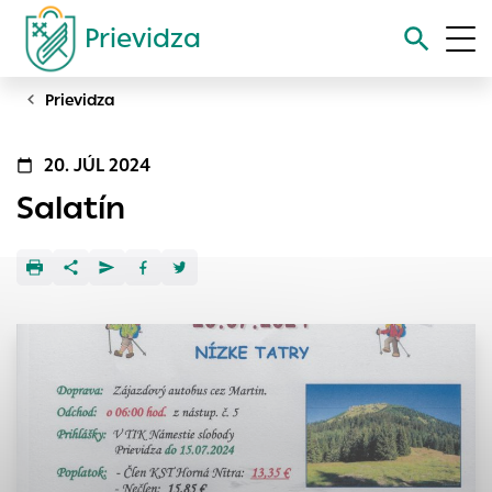
Prievidza
Prievidza
Vyhľadávanie
20. JÚL 2024
Nastavenie cookies
Salatín
Cookies sú malé súbory, do ktorých webové stránky môžu
ukladať informácie o vašej aktivite a preferenciách.
Používajú sa napríklad k tomu, aby si webový prehliadač
zapamätoval Vaše prihlásenie alebo aby sa uložila Vaša
voľba v tomto okne.
Vyberte úroveň cookies, ktorú chcete povoliť
Technické cookies
Technické súbory cookie sú pre prevádzku nevyhnutné a
pomáhajú urobiť webové stránky uplatniteľnými tým, že
umožňujú základné funkcie, ako je navigácia na stránke a